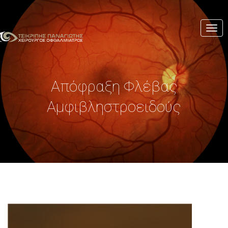
Togg
navi
Απόφραξη Φλέβας
Αμφιβληστροειδούς