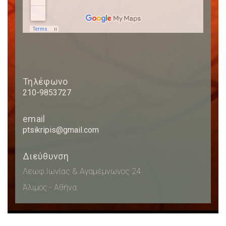
Τηλέφωνο
210-9853727
email
ptsikripis@gmail.com
Διεύθυνση
Λεωφ.Ιωνίας & Αγαμέμνωνος 24
Άλιμος - Αθήνα