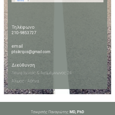
Τηλέφωνο
210-9853727
email
ptsikripis@gmail.com
Διεύθυνση
Λεωφ.Ιωνίας & Αγαμέμνωνος 24
Άλιμος - Αθήνα
Τσικριπής Παναγιώτης
MD, PhD